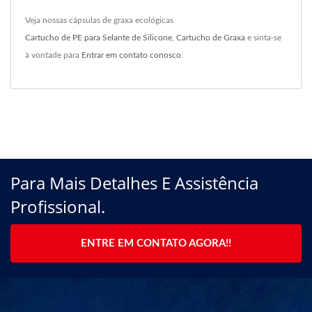
Veja nossas cápsulas de graxa ecológicas
Cartucho de PE para Selante de Silicone
,
Cartucho de Graxa
e sinta-se
à vontade para
Entrar em contato conosco
.
Para Mais Detalhes E Assistência
Profissional.
ENTRE EM CONTATO AGORA!!