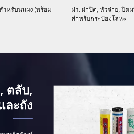
ฝา, ฝาปิด, หัวจ่าย, ปิดผนึก
ตลับหล่อลื่น
สำหรับกระป๋องโลหะ
, ตลับ,
และถัง