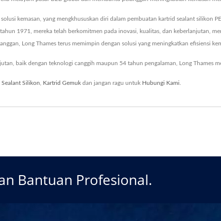
usi kemasan, yang mengkhususkan diri dalam pembuatan kartrid sealant silikon PE r
k tahun 1971, mereka telah berkomitmen pada inovasi, kualitas, dan keberlanjutan, 
langgan, Long Thames terus memimpin dengan solusi yang meningkatkan efisiensi ke
jutan, baik dengan teknologi canggih maupun 54 tahun pengalaman, Long Thames me
 Sealant Silikon
,
Kartrid Gemuk
dan jangan ragu untuk
Hubungi Kami
.
Dan Bantuan Profesional.