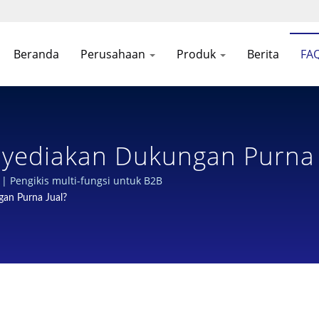
Beranda
Perusahaan
Produk
Berita
FA
yediakan Dukungan Purna 
jutan Untuk Botol Kimia: 
 Pengikis multi-fungsi untuk B2B
an Purna Jual?