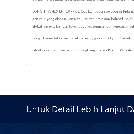
LONG THAMES ENTERPRISE Co., Ltd. adalah pelopor di bidang sol
penutup yang disesuaikan untuk sektor kimia dan industri. Seja
global mereka. Dengan fokus pada kustomisasi dan kepuasan pe
Long Thames telah menawarkan pelanggan kartrid yang berkelan
Lihatlah kemasan lemak ramah lingkungan kami
Kartrid PE untuk
Untuk Detail Lebih Lanjut 