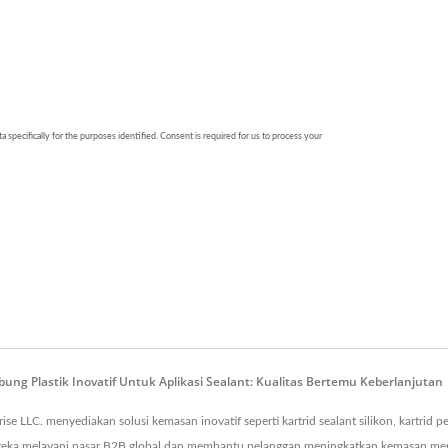
g Plastik Inovatif Untuk Aplikasi Sealant: Kualitas Bertemu Keberlanjutan
se LLC. menyediakan solusi kemasan inovatif seperti kartrid sealant silikon, kartrid p
 mereka melayani pasar B2B global dan membantu pelanggan meningkatkan kemasan me