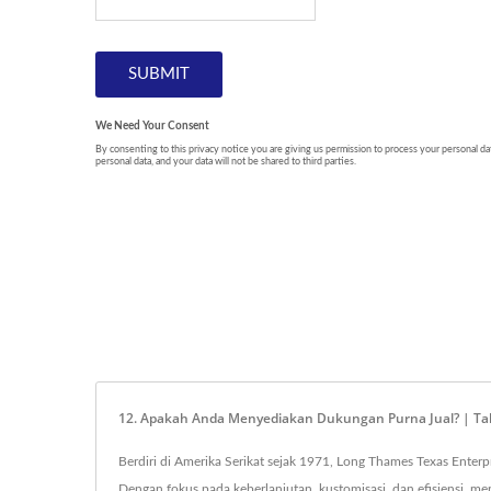
12. Apakah Anda Menyediakan Dukungan Purna Jual? | Tabun
Berdiri di Amerika Serikat sejak 1971, Long Thames Texas Enterpri
Dengan fokus pada keberlanjutan, kustomisasi, dan efisiensi,