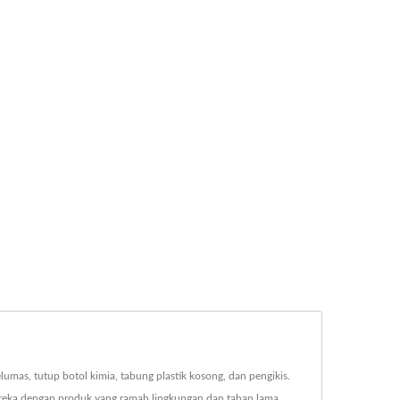
elumas, tutup botol kimia, tabung plastik kosong, dan pengikis.
reka dengan produk yang ramah lingkungan dan tahan lama.