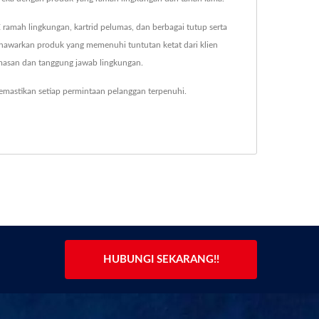
amah lingkungan, kartrid pelumas, dan berbagai tutup serta
menawarkan produk yang memenuhi tuntutan ketat dari klien
masan dan tanggung jawab lingkungan.
mastikan setiap permintaan pelanggan terpenuhi.
HUBUNGI SEKARANG!!