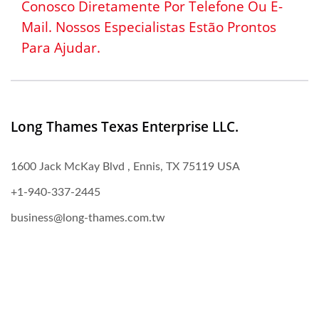
Conosco Diretamente Por Telefone Ou E-
Fecho Para Frascos
Mail. Nossos Especialistas Estão Prontos
Químicos: Designs Líderes
Para Ajudar.
Na Indústria
Long Thames Texas Enterprise LLC.
1600 Jack McKay Blvd , Ennis, TX 75119 USA
+1-940-337-2445
business@long-thames.com.tw