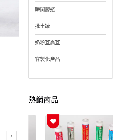
瞬間膠瓶
批土罐
奶粉蓋高蓋
客製化產品
熱銷商品