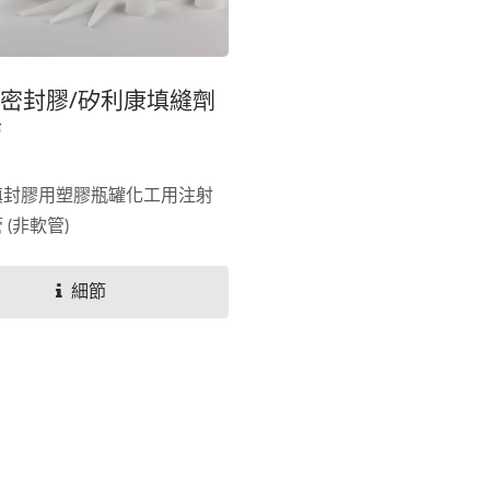
ml密封膠/矽利康填縫劑
管
填封膠用塑膠瓶罐化工用注射
 (非軟管)
細節