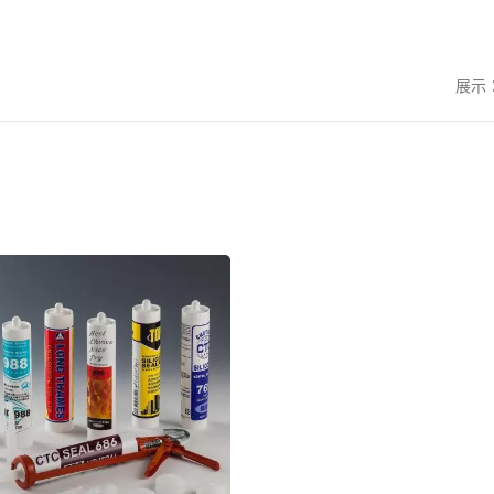
展示
塑膠管
潤滑油脂管