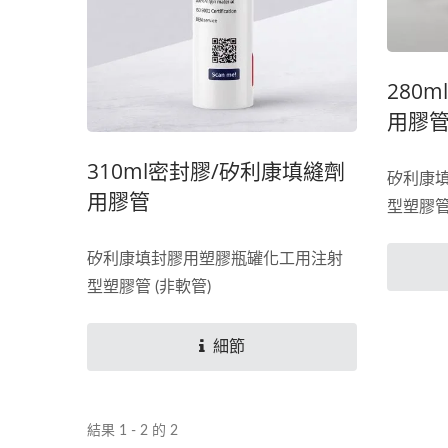
280
用膠
310ml密封膠/矽利康填縫劑
矽利康
用膠管
型塑膠管
矽利康填封膠用塑膠瓶罐化工用注射
型塑膠管 (非軟管)
細節
結果 1 - 2 的 2