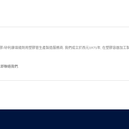
/矽利康填縫劑用塑膠管生產製造服務商. 我們成立於西元1971年, 在塑膠容器加工
立即聯絡我們
.