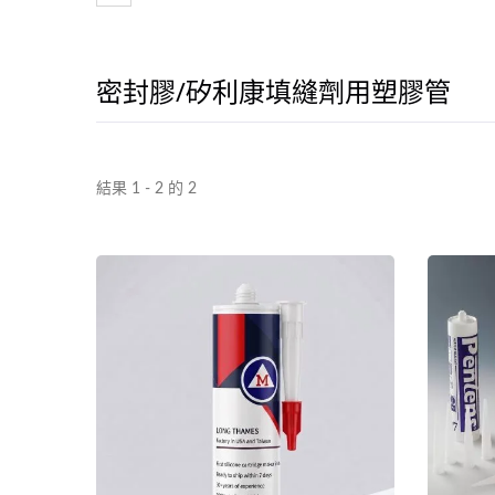
密封膠/矽利康填縫劑用塑膠管
潤滑油脂管
結果 1 - 2 的 2