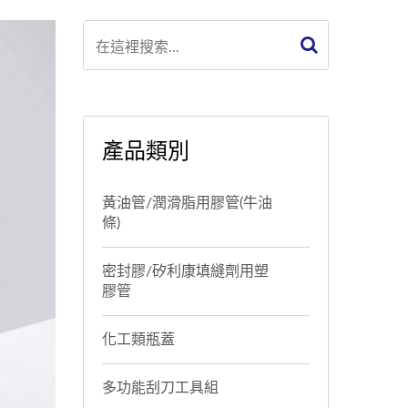
產品類別
黃油管/潤滑脂用膠管(牛油
條)
密封膠/矽利康填縫劑用塑
膠管
化工類瓶蓋
多功能刮刀工具組