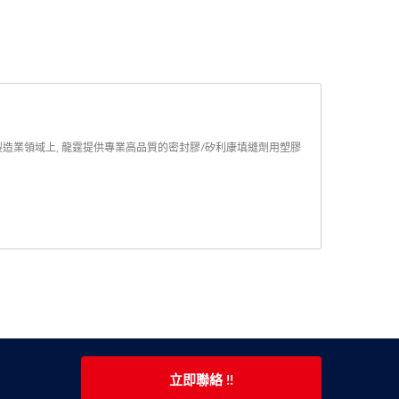
製造業領域上, 龍霆提供專業高品質的密封膠/矽利康填縫劑用塑膠
立即聯絡 !!