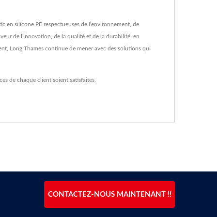
c en silicone PE respectueuses de l'environnement, de
ur de l'innovation, de la qualité et de la durabilité, en
lient, Long Thames continue de mener avec des solutions qui
s de chaque client soient satisfaites.
CONTACTEZ-NOUS MAINTENANT !!