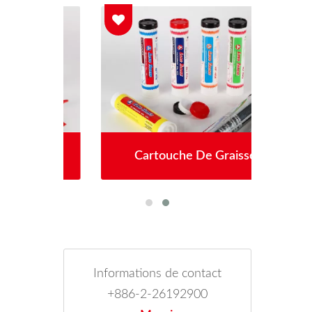
ne
Cartouche De Graisse
C
Informations de contact
+886-2-26192900