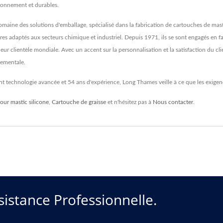
ironnement et durables.
ne des solutions d'emballage, spécialisé dans la fabrication de cartouches de masti
s adaptés aux secteurs chimique et industriel. Depuis 1971, ils se sont engagés en fave
ur clientèle mondiale. Avec un accent sur la personnalisation et la satisfaction du c
nnementale.
t technologie avancée et 54 ans d'expérience, Long Thames veille à ce que les exigence
ur mastic silicone
,
Cartouche de graisse
et n'hésitez pas à
Nous contacter
.
sistance Professionnelle.