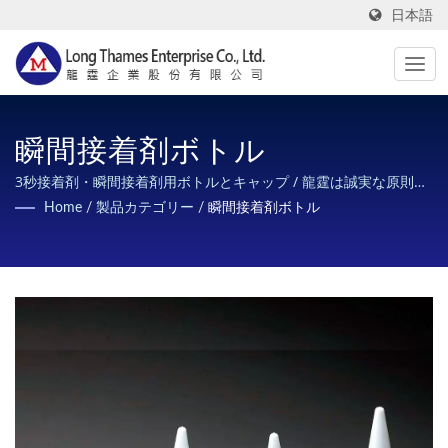
日本語
瞬間接着剤ボトル
3秒接着剤・瞬間接着剤用ボトルとキャップ / 龍霆は誠実な原則を
持ち、シリコンシーリング用プラスチックチューブの最速の納
Home
/
製品カテゴリー
/
瞬間接着剤ボトル
期、最高の品質、最も誠実なサービス、最もお得な価格を提供
し、顧客のニーズを満たします。