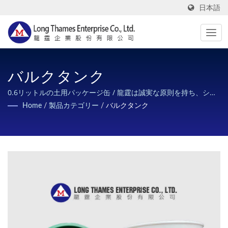
日本語
バルクタンク
0.6リットルの土用パッケージ缶 / 龍霆は誠実な原則を持ち、シリ
コンシーリング用プラスチックチューブの最速の納期、最高の品
Home
/
製品カテゴリー
/
バルクタンク
質、最も誠実なサービス、最もお得な価格を提供し、顧客のニー
ズを満たします。