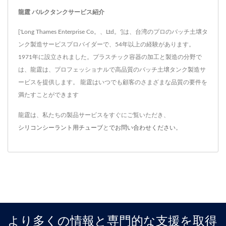
龍霆 バルクタンクサービス紹介
['Long Thames Enterprise Co。、Ltd。']は、台湾のプロのバッチ土壌タ
ンク製造サービスプロバイダーで、54年以上の経験があります。
1971年に設立されました。プラスチック容器の加工と製造の分野で
は、龍霆は、プロフェッショナルで高品質のバッチ土壌タンク製造サ
ービスを提供します。 龍霆はいつでも顧客のさまざまな品質の要件を
満たすことができます
龍霆は、私たちの製品サービスをすぐにご覧いただき、
シリコンシーラント用チューブ
と
でお問い合わせください
。
より多くの情報と専門的な支援を取得