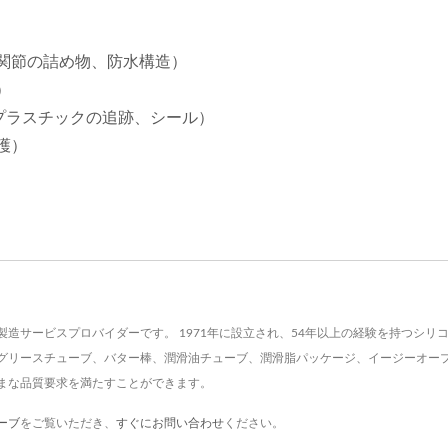
関節の詰め物、防水構造）
）
属、木材、プラスチックの追跡、シール）
護）
造サービスプロバイダーです。 1971年に設立され、54年以上の経験を持つシ
グリースチューブ、バター棒、潤滑油チューブ、潤滑脂パッケージ、イージーオー
まな品質要求を満たすことができます。
ーブ
をご覧いただき、
すぐにお問い合わせ
ください。