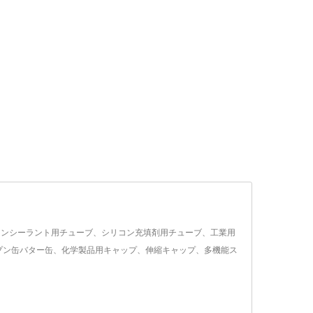
リコンシーラント用チューブ、シリコン充填剤用チューブ、工業用
プン缶バター缶、化学製品用キャップ、伸縮キャップ、多機能ス