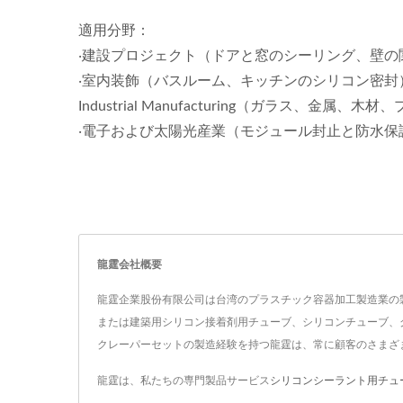
適用分野：
‧建設プロジェクト（ドアと窓のシーリング、壁の
‧室内装飾（バスルーム、キッチンのシリコン密封
Industrial Manufacturing（ガラス、金
‧電子および太陽光産業（モジュール封止と防水保
龍霆会社概要
龍霆企業股份有限公司は台湾のプラスチック容器加工製造業の製
または建築用シリコン接着剤用チューブ、シリコンチューブ、
クレーパーセットの製造経験を持つ龍霆は、常に顧客のさまざ
龍霆は、私たちの専門製品サービス
シリコンシーラント用チュ