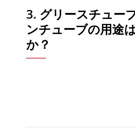
3. グリースチュー
ンチューブの用途
か？