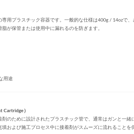
用プラスチック容器です。一般的な仕様は400g / 14oz
滑脂が保管または使用中に漏れるのを防ぎます。
な用途
artridge）
着剤のために設計されたプラスチック管で、通常はガンと一緒に
充填および施工プロセス中に接着剤がスムーズに流れることを