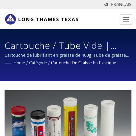
FRANÇAIS
Cartouche / Tube Vide |
Solutions Avancées De
Cartouche de lubrifiant en graisse de 400g, Tube de graisse
vide, Cartouche PP de 14oz | Achat en gros de cartouches en
Home
/
Catégorie
/
Cartouche De Graisse En Plastique
Cartouches De Graisse Pour
silicone | Long Thames
Lubrification Haute
Performance