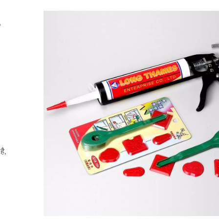
-
है,