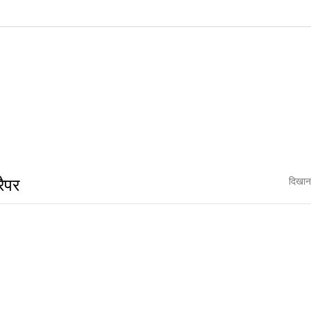
रैपर
दिखान