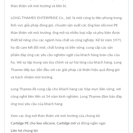
thân thiện với môi trường và bền bỉ.
LONG THAMES ENTERPRISE Co., Ltd. là một công ty tiên phong trong
lĩnh vực giải pháp đóng gói, chuyên sản xuất các ống keo silicone PE
thân thiện với môi trường, ống mỡ và nhiều loại nắp và phụ kiện được
thiết kế riêng cho các ngành hóa chất và công nghiệp. Kể từ năm 1971,
họ đã cam kết đổi mới, chất lượng và bền vững, cung cấp các sản
phẩm đáp ứng các yêu cầu nghiêm ngặt của khách hàng toàn cầu của
họ. Với sự tập trung vào tùy chỉnh và sự hài lòng của khách hàng, Long
Thames tiếp tục dẫn đầu với các giải pháp cải thiện hiệu quả đóng gói
và trách nhiệm môi trường.
Long Thames đã cung cấp cho khách hàng các hộp mực bền vững, với
công nghệ tiên tiến và 54 năm kinh nghiệm, Long Thames đảm bảo đáp
ứng mọi yêu cầu của khách hàng.
Xem các ống mỡ thân thiện với môi trường của chúng tôi
Cartidge PE cho keo silicone
,
Cartidge mỡ
và đừng ngần ngại
Liên hệ chúng tôi
.