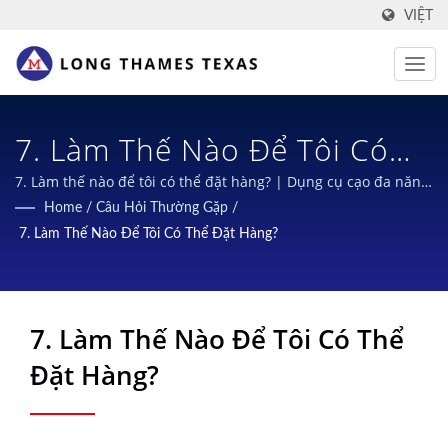
VIỆT
7. Làm Thế Nào Để Tôi Có
Thể Đặt Hàng? | Nắp Đậy An
7. Làm thế nào để tôi có thể đặt hàng? | Dụng cụ cạo đa năng
cho B2B
Home
/
Câu Hỏi Thường Gặp
/
Toàn Và Bền Vững Cho Chai
7. Làm Thế Nào Để Tôi Có Thể Đặt Hàng?
Hóa Chất: Thiết Kế Dẫn Đầu
Ngành
7. Làm Thế Nào Để Tôi Có Thể
Đặt Hàng?