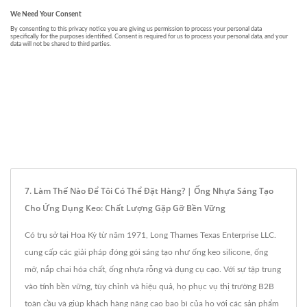
7. Làm Thế Nào Để Tôi Có Thể Đặt Hàng? | Ống Nhựa Sáng Tạo
Cho Ứng Dụng Keo: Chất Lượng Gặp Gỡ Bền Vững
Có trụ sở tại Hoa Kỳ từ năm 1971, Long Thames Texas Enterprise LLC.
cung cấp các giải pháp đóng gói sáng tạo như ống keo silicone, ống
mỡ, nắp chai hóa chất, ống nhựa rỗng và dụng cụ cạo. Với sự tập trung
vào tính bền vững, tùy chỉnh và hiệu quả, họ phục vụ thị trường B2B
toàn cầu và giúp khách hàng nâng cao bao bì của họ với các sản phẩm