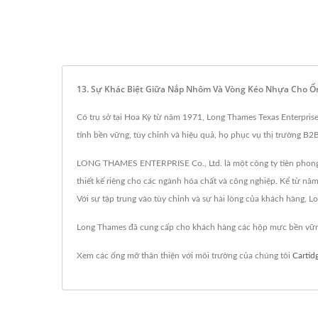
13. Sự Khác Biệt Giữa Nắp Nhôm Và Vòng Kéo Nhựa Cho Ố
Có trụ sở tại Hoa Kỳ từ năm 1971, Long Thames Texas Enterprise
tính bền vững, tùy chỉnh và hiệu quả, họ phục vụ thị trường B2
LONG THAMES ENTERPRISE Co., Ltd. là một công ty tiên phong tr
thiết kế riêng cho các ngành hóa chất và công nghiệp. Kể từ n
Với sự tập trung vào tùy chỉnh và sự hài lòng của khách hàng, L
Long Thames đã cung cấp cho khách hàng các hộp mực bền vững
Xem các ống mỡ thân thiện với môi trường của chúng tôi
Cartid