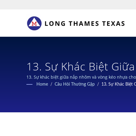
13. Sự Khác Biệt Gi
Trơn 400g Là Gì? | N
13. Sự khác biệt giữa nắp nhôm và vòng kéo nhựa cho
Home
/
Câu Hỏi Thường Gặp
/
13. Sự Khác Biệt
Thiết Kế Dẫn Đầu Ng