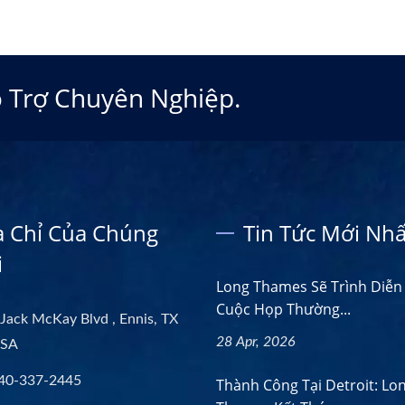
ỗ Trợ Chuyên Nghiệp.
a Chỉ Của Chúng
Tin Tức Mới Nhấ
i
Long Thames Sẽ Trình Diễn 
Cuộc Họp Thường...
Jack McKay Blvd , Ennis, TX
28 Apr, 2026
USA
40-337-2445
Thành Công Tại Detroit: Lo