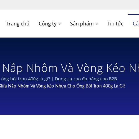
Trang chủ
Công ty
Sản phẩm
Tin tức
Câ
ữa Nắp Nhôm Và Vòng Kéo 
ắp Đậy An Toàn Và Bền Vữn
 ống bôi trơn 400g là gì? | Dụng cụ cạo đa năng cho B2B
 Giữa Nắp Nhôm Và Vòng Kéo Nhựa Cho Ống Bôi Trơn 400g Là Gì?
ành