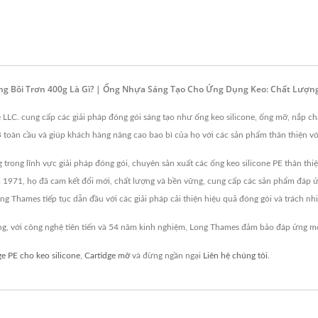
ng Bôi Trơn 400g Là Gì? | Ống Nhựa Sáng Tạo Cho Ứng Dụng Keo: Chất Lượ
 LLC. cung cấp các giải pháp đóng gói sáng tạo như ống keo silicone, ống mỡ, nắp ch
B toàn cầu và giúp khách hàng nâng cao bao bì của họ với các sản phẩm thân thiện vớ
ong lĩnh vực giải pháp đóng gói, chuyên sản xuất các ống keo silicone PE thân thiệ
ăm 1971, họ đã cam kết đổi mới, chất lượng và bền vững, cung cấp các sản phẩm đáp 
ong Thames tiếp tục dẫn đầu với các giải pháp cải thiện hiệu quả đóng gói và trách n
, với công nghệ tiên tiến và 54 năm kinh nghiệm, Long Thames đảm bảo đáp ứng mọ
ge PE cho keo silicone
,
Cartidge mỡ
và đừng ngần ngại
Liên hệ chúng tôi
.