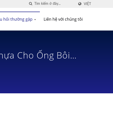
VIỆT
u hỏi thường gặp
Liên hệ với chúng tôi
Nhựa Cho Ống Bôi
g Cho Chai Hóa Chất: