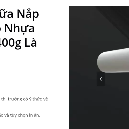
iữa Nắp
o Nhựa
400g Là
 thị trường có ý thức về
ắc và tùy chọn in ấn.